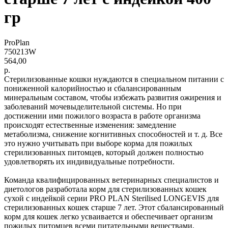
гр
ProPlan
750213W
564,00
р.
Стерилизованные кошки нуждаются в специальном питании с
пониженной калорийностью и сбалансированным
минеральным составом, чтобы избежать развития ожирения и
заболеваний мочевыделительной системы. Но при
достижении ими пожилого возраста в работе организма
происходят естественные изменения: замедление
метаболизма, снижение когнитивных способностей и т. д. Все
это нужно учитывать при выборе корма для пожилых
стерилизованных питомцев, который должен полностью
удовлетворять их индивидуальные потребности.
Команда квалифицированных ветеринарных специалистов и
диетологов разработала корм для стерилизованных кошек
сухой с индейкой серии PRO PLAN Sterilised LONGEVIS для
стерилизованных кошек старше 7 лет. Этот сбалансированный
корм для кошек легко усваивается и обеспечивает организм
пожилых питомцев всеми питательными веществами,