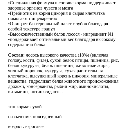
•Специальная формула в составе корма поддерживает
здоровье органов чувств и мозга
•Пребиотик из корня цикория и сырая клетчатка
помогают пищеварению
•Очищает бактериальный налет с зубов благодаря
особой текстуре гранул
•Высококачественный белок лосося - ингредиент N1
•поддерживает оптимальный вес благодаря высокому
содержанию белка
Состав:
лосось высокого качества (18%) (включая
голову, кости, филе), сухой белок птицы, пшеница, рис,
белок кукурузы, белок пшеницы, животные жиры,
яичный порошок, кукуруза, сухая растительная
клетчатка, высушенный корень цикория, минеральные
вещества, гидролизат белка животного происхождения,
дрожжи, консерванты, рыбий жир, аминокислоты,
витамины, антиоксиданты.
тип корма: сухой
назначение: повседневный
возраст: взрослые