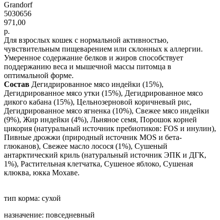
Grandorf
5030656
971,00
р.
Для взрослых кошек с нормальной активностью,
чувствительным пищеварением или склонных к аллергии.
Умеренное содержание белков и жиров способствует
поддержанию веса и мышечной массы питомца в
оптимальной форме.
Состав
Дегидрированное мясо индейки (15%),
Дегидрированное мясо утки (15%), Дегидрированное мясо
дикого кабана (15%), Цельнозерновой коричневый рис,
Дегидрированное мясо ягненка (10%), Свежее мясо индейки
(9%), Жир индейки (4%), Льняное семя, Порошок корней
цикория (натуральный источник пребиотиков: FOS и инулин),
Пивные дрожжи (природный источник MOS и бета-
глюканов), Свежее масло лосося (1%), Сушеный
антарктический криль (натуральный источник ЭПК и ДГК,
1%), Растительная клетчатка, Сушеное яблоко, Сушеная
клюква, юкка Мохаве.
тип корма: сухой
назначение: повседневный