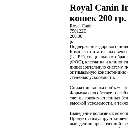
Royal Canin I
кошек 200 гр.
Royal Canin
750122E
260,00
р.
Поддержание здорового пищ
Комплекс питательных веще
(L.I.P.*), специально отобра
(ФОС), клетчатка и клинопт
пищеварительную систему, п
оптимальную консистенцию ст
степенью усвояемости.
Снижение запаха и объема ф
Формула способствует ослаб
счет высококачественных белк
высокой усвояемости, а так
Выведение волосяных комоч
Продукт стимулирует кишечн
выведению проглоченной ше