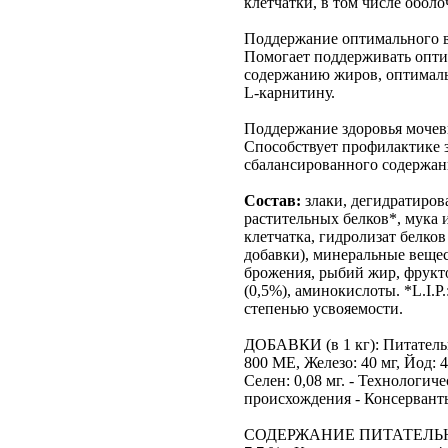
клетчатки, в том числе обол
Поддержание оптимального 
Помогает поддерживать опти
содержанию жиров, оптималь
L-карнитину.
Поддержание здоровья моче
Способствует профилактике 
сбалансированного содержан
Состав:
злаки, дегидратиро
растительных белков*, мука 
клетчатка, гидролизат белко
добавки), минеральные вещес
брожения, рыбий жир, фрукт
(0,5%), аминокислоты. *L.I.P
степенью усвояемости.
ДОБАВКИ (в 1 кг): Питатель
800 ME, Железо: 40 мг, Йод: 4
Селен: 0,08 мг. - Технологи
происхождения - Консервант
СОДЕРЖАНИЕ ПИТАТЕЛЬНЫХ 