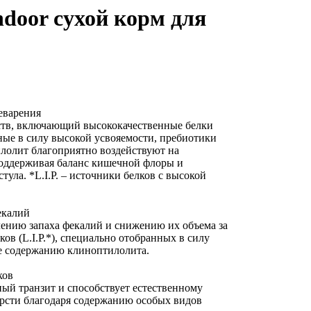
ndoor сухой корм для
еварения
ств, включающий высококачественные белки
нные в силу высокой усвояемости, пребиотики
илолит благоприятно воздействуют на
оддерживая баланс кишечной флоры и
ула. *L.I.P. – источники белков с высокой
екалий
лению запаха фекалий и снижению их объема за
ов (L.I.P.*), специально отобранных в силу
же содержанию клиноптилолита.
ков
ый транзит и способствует естественному
рсти благодаря содержанию особых видов