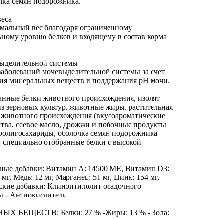
очка семян подорожника.
веса
мальный вес благодаря ограниченному
ному уровню белков и входящему в состав корма
выделительной системы
заболеваний мочевыделительной системы за счет
ия минеральных веществ и поддержания рН мочи.
ванные белки животного происхождения, изолят
из зерновых культур, животные жиры, растительная
в животного происхождения (вкусоароматические
тва, соевое масло, дрожжи и побочные продукты
оолигосахариды, оболочка семян подорожника
.: специально отобранные белки с высокой
ные добавки: Витамин А: 14500 ME, Витамин D3:
 мг, Медь: 12 мг, Марганец: 51 мг, Цинк: 154 мг,
ческие добавки: Клиноптилолит осадочного
ы - Антиокислители.
ВЕЩЕСТВ: Белки: 27 % -Жиры: 13 % - Зола: