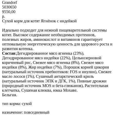
Grandorf
5030650
9550,00
р.
Сухой корм для котят Ягнёнок с индейкой
Идеально подходит для нежной пищеварительной системы
котят. Высокое содержание необходимых протеинов,
полезных жиров, аминокислот и витаминов гарантирует
оптимальную энергетическую ценность для здорового роста и
развития котенка.
Состав
:Дегидрированное мясо ягненка (23%),
Дегидрированное мясо индейки (22%), Цельнозерновой
коричневый рис, Свежее мясо ягненка (8%), Свежее мясо
индейки (8%), Жир индейки (7%), Порошок корней цикория
(натуральный источник пребиотиков: FOS и инулин), Свежее
масло лосося (1%), Сушеный антарктический криль
(натуральный источник ЭПК и ДГК, 1%), Пивные дрожжи
(природный источник MOS и бета-глюканов), Растительная
клетчатка, Сушеная клюква, юкка Мохаве.
Бельгия.
тип корма: сухой
назначение: повседневный