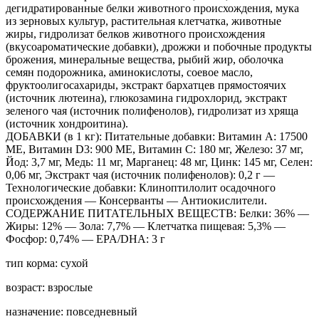
дегидратированные белки животного происхождения, мука
из зерновых культур, растительная клетчатка, животные
жиры, гидролизат белков животного происхождения
(вкусоароматические добавки), дрожжи и побочные продукты
брожения, минеральные вещества, рыбий жир, оболочка
семян подорожника, аминокислоты, соевое масло,
фруктоолигосахариды, экстракт бархатцев прямостоячих
(источник лютеина), глюкозамина гидрохлорид, экстракт
зеленого чая (источник полифенолов), гидролизат из хряща
(источник хондроитина).
ДОБАВКИ (в 1 кг): Питательные добавки: Витамин A: 17500
ME, Витамин D3: 900 ME, Витамин C: 180 мг, Железо: 37 мг,
Йод: 3,7 мг, Медь: 11 мг, Марганец: 48 мг, Цинк: 145 мг, Ceлeн:
0,06 мг, Экстракт чая (источник полифенолов): 0,2 г —
Технологические добавки: Клиноптилолит осадочного
происхождения — Консерванты — Антиокислители.
СОДЕРЖАНИЕ ПИТАТЕЛЬНЫХ ВЕЩЕСТВ: Белки: 36% —
Жиры: 12% — Зола: 7,7% — Клетчатка пищевая: 5,3% —
Фосфор: 0,74% — EPA/DHA: 3 г
тип корма: сухой
возраст: взрослые
назначение: повседневный