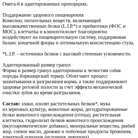
Омега-6 в адаптированных пропорциях.
Поддержание здорового пищеварения
Комплекс питательных веществ, включающий
высококачественные белки (L.I.P.*) и пребиотики (ФОС и
МОС), клетчатка и клиноптилолит благоприятно
воздействуют на пищеварительную систему, поддерживая
баланс кишечной флоры и оптимальную консистенцию стула.
*L.I.P. – источники белков с высокой степенью усвояемости.
Адаптированный размер гранул
Форма и размер гранул адаптированы к челюстям собак
породы йоркширский терьер. Облегчают процесс
захватывания и разгрызания корма, а также поддерживают
здоровье ротовой полости за счет эффекта механической
очистки зубов во время разгрызания.
Состав:
злаки, изолят растительных белков*, мука
из зерновых культур, животные жиры, дегидратированные
белки животного происхождения (птица), растительная
клетчатка, гидролизат белков животного происхождения
(вкусоароматические добавки), минеральные вещества, рыбий
жир, соевое масло, дрожжи и побочные продукты брожения,
томатный порошок (источник ликопена),