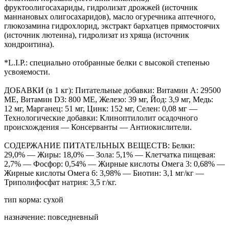
фруктоолигосахариды, гидролизат дрожжей (источник
мaннановых олигосахаридов), масло огуречника аптечного,
глюкозамина гидрохлорид, экстракт бархатцев прямостоячих
(источник лютеина), гидролизат из хряща (источник
хондроитина).
*L.I.P.: специально отобранные белки с высокой степенью
усвояемости.
ДОБАВКИ (в 1 кг): Питательные добавки: Витамин A: 29500
ME, Витамин D3: 800 ME, Железо: 39 мг, Йод: 3,9 мг, Медь:
12 мг, Марганец: 51 мг, Цинк: 152 мг, Ceлeн: 0,08 мг —
Технологические добавки: Клиноптилолит осадочного
происхождения — Консерванты — Антиокислители.
СОДЕРЖАНИЕ ПИТАТЕЛЬНЫХ ВЕЩЕСТВ: Белки:
29,0% — Жиры: 18,0% — Зола: 5,1% — Клетчатка пищевая:
2,7% — Фосфор: 0,54% — Жирные кислоты Омега 3: 0,68% —
Жирные кислоты Омега 6: 3,98% — Биотин: 3,1 мг/кг —
Триполифосфат натрия: 3,5 г/кг.
тип корма: сухой
назначение: повседневный