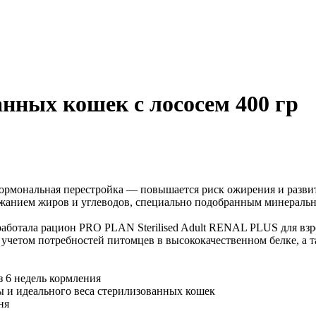
анных кошек с лососем 400 гр
 гормональная перестройка — повышается риск ожирения и разв
жанием жиров и углеводов, специально подобранным минеральн
ботала рацион PRO PLAN Sterilised Adult RENAL PLUS для взр
учетом потребностей питомцев в высококачественном белке, а т
з 6 недель кормления
ы и идеального веса стерилизованных кошек
ня