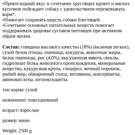
•Превосходный вкус и сочетание хрустящих крокет и мягких
кусочков побуждает собаку с удовольствием пережевывать
корм*.
•Помогает сохранять шерсть собаки блестящей.
•Сочетание основных питательных веществ помогает
поддерживать здоровье суставов питомцев при активном
образе жизни.
Состав:
говядина высокого качества (18%) (включая легкие),
сухой белок птицы, пшеница, кукуруза, животные жиры,
белок пшеницы, рис (4,0%), высушенная мякоть свеклы,
гидролизат белка животного происхождения, минеральные
вещества, кукурузная крупа, глицерол, яичный порошок,
рыбий жир, обжаренный солод, витамины, консерванты,
аминокислоты, антиоксиданты.
тип корма: сухой
назначение: повседневный
возраст: взрослые
размер: мини
Weight: 2500 g