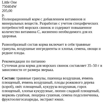
Little One
750404W
205,00
р.
Полнорационный корм с добавлением витаминов и
минеральных веществ. Разработан с учетом специфических
потребностей морских свинок и содержит повышенное
количество витамина С, жизненно необходимого для их
здоровья.
Разнообразный состав корма включает в себя травяные
гранулы, воздушные ингредиенты и хлопья, семена, овощи и
редкие плоды.
Рекомендации по питанию
Суточная доза корма для морских свинок составляет 35–50 г в
зависимости от размера зверька.
Состав:
травяные гранулы, пшеница воздушная, ячмень
плющеный, ячмень воздушный, плоды рожкового дерева
(кэроб), овёс плющеный, кукуруза воздушная, горох
плющеный, хлопья кукурузные, люпин сладкий плющеный,
морковь сушёная, люцерна сушеная, семена подсолнечника,
фруктоолигосахариды, экстракт юкки.