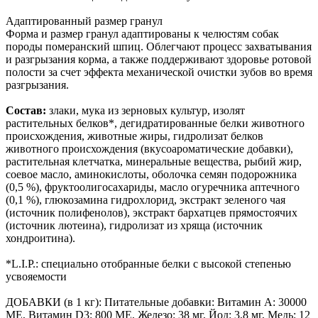
Адаптированный размер гранул
Форма и размер гранул адаптированы к челюстям собак
породы померанский шпиц. Облегчают процесс захватывания
и разгрызания корма, а также поддерживают здоровье ротовой
полости за счет эффекта механической очистки зубов во время
разгрызания.
Состав:
злаки, мука из зерновых культур, изолят
растительных белков*, дегидратированные белки животного
происхождения, животные жиры, гидролизат белков
животного происхождения (вкусоароматические добавки),
растительная клетчатка, минеральные вещества, рыбий жир,
соевое масло, аминокислоты, оболочка семян подорожника
(0,5 %), фруктоолигосахариды, масло огуречника аптечного
(0,1 %), глюкозамина гидрохлорид, экстракт зеленого чая
(источник полифенолов), экстракт бархатцев прямостоячих
(источник лютеина), гидролизат из хряща (источник
хондроитина).
*L.I.P.: специально отобранные белки с высокой степенью
усвояемости
ДОБАВКИ (в 1 кг): Питательные добавки: Витамин A: 30000
ME, Витамин D3: 800 ME, Железо: 38 мг, Йод: 3,8 мг, Медь: 12