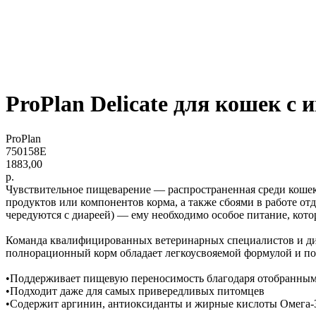
ProPlan Delicate для кошек с и
ProPlan
750158E
1883,00
р.
Чувствительное пищеварение — распространенная среди коше
продуктов или компонентов корма, а также сбоями в работе от
чередуются с диареей) — ему необходимо особое питание, кото
Команда квалифицированных ветеринарных специалистов и д
полнорационный корм обладает легкоусвояемой формулой и по
•Поддерживает пищевую переносимость благодаря отобранным
•Подходит даже для самых привередливых питомцев
•Содержит аргинин, антиоксиданты и жирные кислоты Омега-3