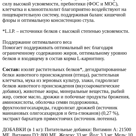
силу высокой усвояемости, пребиотики (ФОС и МОС),
клетчатка и клиноптилолит благоприятно воздействуют на
пищеварительную систему, поддерживая баланс кишечной
флоры и оптимальную консистенцию стула.
*L.I.P. – источники белков с высокой степенью усвояемости.
Поддержание оптимального веса
Помогает поддерживать оптимальный вес благодаря
ограниченному содержанию жиров, оптимальному уровню
белков и входящему в состав корма L-карнитину.
Состав:
изолят растительных белков*, дегидратированные
белки животного происхождения (птица), растительная
клетчатка, мука из зерновых культур, злаки, гидролизат
белков животного происхождения (вкусоароматические
добавки), животные жиры, минеральные вещества, рыбий
жир, соевое масло, дрожжи и побочные продукты брожения,
аминокислоты, оболочкa семян подорожника,
фруктоолигосахариды, гидролизат дрожжей (источник
мaннановых олигосахаридов и бета-глюканов) (0,27 %),
экстракт бархатцев прямостоячих (источник лютеина).
ДОБАВКИ (в 1 кг): Питательные добавки: Витамин A: 21500
ME, Витамин D3: 800 ME, Железо: 33 мг, Йод: 3,3 мг, Медь: 10