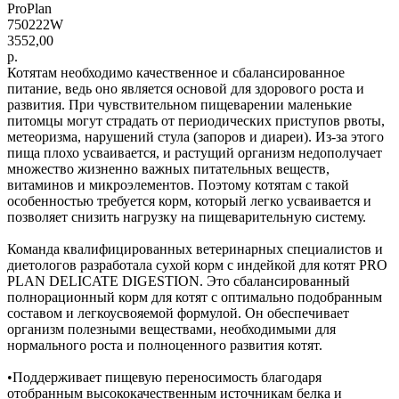
ProPlan
750222W
3552,00
р.
Котятам необходимо качественное и сбалансированное
питание, ведь оно является основой для здорового роста и
развития. При чувствительном пищеварении маленькие
питомцы могут страдать от периодических приступов рвоты,
метеоризма, нарушений стула (запоров и диареи). Из-за этого
пища плохо усваивается, и растущий организм недополучает
множество жизненно важных питательных веществ,
витаминов и микроэлементов. Поэтому котятам с такой
особенностью требуется корм, который легко усваивается и
позволяет снизить нагрузку на пищеварительную систему.
Команда квалифицированных ветеринарных специалистов и
диетологов разработала сухой корм с индейкой для котят PRO
PLAN DELICATE DIGESTION. Это сбалансированный
полнорационный корм для котят с оптимально подобранным
составом и легкоусвояемой формулой. Он обеспечивает
организм полезными веществами, необходимыми для
нормального роста и полноценного развития котят.
•Поддерживает пищевую переносимость благодаря
отобранным высококачественным источникам белка и