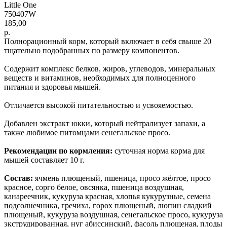
Little One
750407W
185,00
р.
Полнорационный корм, который включает в себя свыше 20
тщательно подобранных по размеру компонентов.
Содержит комплекс белков, жиров, углеводов, минеральных
веществ и витаминов, необходимых для полноценного
питания и здоровья мышей.
Отличается высокой питательностью и усвояемостью.
Добавлен экстракт юкки, который нейтрализует запахи, а
также любимое питомцами сенегальское просо.
Рекомендации по кормления:
cуточная норма корма для
мышей составляет 10 г.
Состав:
ячмень плющеный, пшеница, просо жёлтое, просо
красное, сорго белое, овсянка, пшеница воздушная,
канареечник, кукуруза красная, хлопья кукурузные, семена
подсолнечника, гречиха, горох плющеный, люпин сладкий
плющеный, кукуруза воздушная, сенегальское просо, кукуруза
экструдированная, нуг абиссинский, фасоль плющеная, плоды