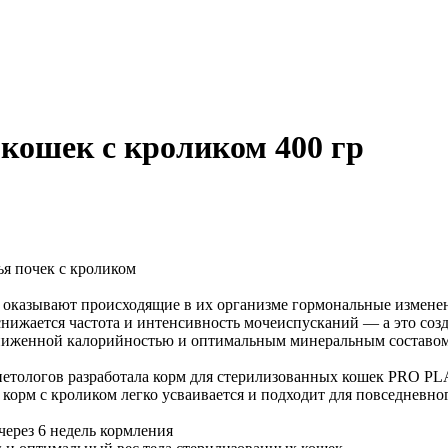
 кошек с кроликом 400 гр
я почек с кроликом
е оказывают происходящие в их организме гормональные измене
х снижается частота и интенсивность мочеиспусканий — а это со
ниженной калорийностью и оптимальным минеральным составом, 
тологов разработала корм для стерилизованных кошек PRO PLA
корм с кроликом легко усваивается и подходит для повседневно
через 6 недель кормления