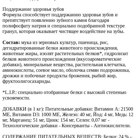
Поддержание здоровья зубов
Формула способствует поддержанию здоровья зубов и
препятствует появлению зубного камня благодаря
полифосфату натрия и специально подобранной текстуре
гранул, которая оказывает чистящее воздействие на зубы.
Состав:
мука из зерновых культур, пшеница, рис,
дегидратированные белки животного происхождения,
животные жиры, изолят растительных белков*, гидролизат
белков животного происхождения (вкусоароматические
добавки), минеральные вещества, растительная клетчатка,
аминокислоты, соевое масло, оболочка семян подорожника,
дрожжи и побочные продукты брожения, рыбий жир,
фруктоолигосахариды.
*L.I.P.: специально отобранные белки с высокой степенью
усвояемости.
ДОБАВКИ (в 1 кг): Питательные добавки: Витамин A: 21500
ME, Витамин D3: 1000 ME, Железо: 40 мг, Йод: 4 мг, Медь: 12
мг, Марганец: 51 мг, Цинк: 154 мг, Ceлeн: 0,07 мг -
Технологические добавки - Консерванты - Антиокислители.
СОДЕРЖАНИЕ ПИТАТЕЛЬНЫХ ВЕЩЕСТВ: Белки: 24 % -