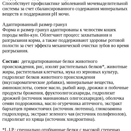
Способствует профилактике заболеваний мочевыделительной
системы за счет сбалансированного содержания минеральных
веществ и поддержания рН мочи.
Адаптированный размер гранул
Форма и размер гранул адаптированы к челюстям кошек
породы мейн-кун. Облегчают процесс захватывания и
разгрызания корма, а также поддерживают здоровье ротовой
полости за счет эффекта механической очистки зубов во время
разгрызания.
Состав:
дегидратированные белки животного
происхождения, рис, изолят растительных белков*, животные
жиры, растительная клетчатка, мука из зерновых культур,
гидролизат белков животного происхождения
(вкусоароматические добавки), минеральные вещества,
аминокислоты, соевое масло, рыбий жир, дрожжи и побочные
продукты брожения, фруктоолигосахариды, гидролизат
дрожжей (источник мaннановых олигосахаридов), оболочка
семян подорожника, масло огуречника аптечного, экстракт
бархатцев прямостоячих (источник лютеина), глюкозамина
гидрохлорид, экстракт зеленого чая (источник полифенолов),
гидролизат из хряща (источник хондроитина).
*L.I.P.: специально отобранные белки с высокой степенью