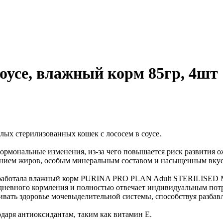
 соусе, влажный корм 85гр, 4шт
х стерилизованных кошек с лососем в соусе.
гормональные изменения, из-за чего повышается риск развития
анием жиров, особым минеральным составом и насыщенным вку
зработала влажный корм PURINA PRO PLAN Adult STERILISED
дневного кормления и полностью отвечает индивидуальным пот
вать здоровье мочевыделительной системы, способствуя разба
даря антиоксидантам, таким как витамин Е.